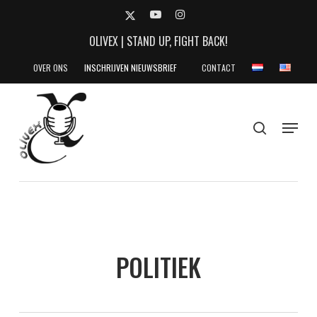
Skip
X-
YOUTUBE
INSTAGRAM
to
TWITTER
OLIVEX | STAND UP, FIGHT BACK!
main
content
OVER ONS
INSCHRIJVEN NIEUWSBRIEF
CONTACT
search
Menu
POLITIEK