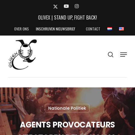
Skip
X-
YOUTUBE
INSTAGRAM
to
TWITTER
OLIVEX | STAND UP, FIGHT BACK!
main
content
OVER ONS
INSCHRIJVEN NIEUWSBRIEF
CONTACT
search
Menu
Nationale Politiek
AGENTS PROVOCATEURS