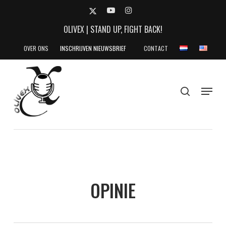
Skip
X-
YOUTUBE
INSTAGRAM
to
TWITTER
OLIVEX | STAND UP, FIGHT BACK!
main
content
OVER ONS
INSCHRIJVEN NIEUWSBRIEF
CONTACT
search
Menu
OPINIE