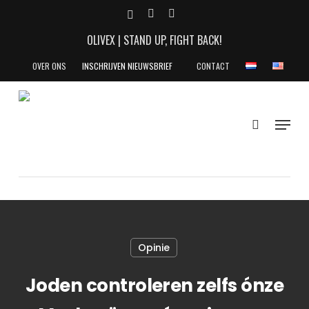
Skip
X-
YOUTUBE
INSTAGRAM
to
TWITTER
OLIVEX | STAND UP, FIGHT BACK!
main
content
OVER ONS
INSCHRIJVEN NIEUWSBRIEF
CONTACT
search
Menu
Opinie
Joden controleren zelfs ónze