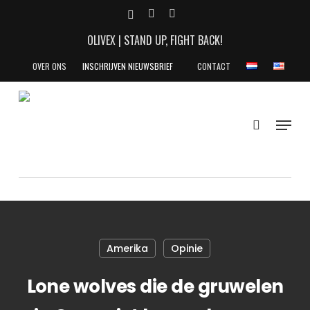
Skip
X-
YOUTUBE
INSTAGRAM
to
TWITTER
OLIVEX | STAND UP, FIGHT BACK!
main
content
OVER ONS
INSCHRIJVEN NIEUWSBRIEF
CONTACT
search
Menu
Amerika
Opinie
Lone wolves die de gruwelen