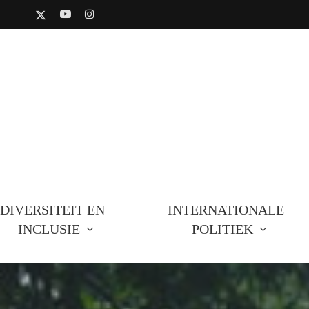
Skip
X-
YOUTUBE
INSTAGRAM
to
TWITTER
main
content
DIVERSITEIT EN
INTERNATIONALE
INCLUSIE
POLITIEK