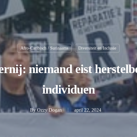
Afro-Caribisch / Surinaams
Diversiteit en Inclusie
ernij: niemand eist herstelb
individuen
By
Ozzy Dogan
april 22, 2024