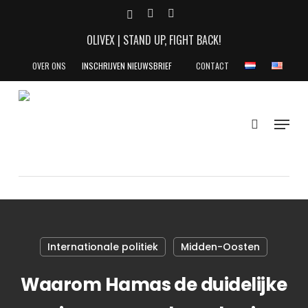
Skip
X-
YOUTUBE
INSTAGRAM
to
TWITTER
OLIVEX | STAND UP, FIGHT BACK!
main
content
OVER ONS
INSCHRIJVEN NIEUWSBRIEF
CONTACT
search
Menu
Internationale politiek
Midden-Oosten
Waarom Hamas de duidelijke