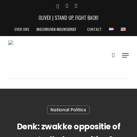
Skip
X-
YOUTUBE
INSTAGRAM
to
TWITTER
OLIVEX | STAND UP, FIGHT BACK!
main
content
OVER ONS
INSCHRIJVEN NIEUWSBRIEF
CONTACT
search
Menu
National Politics
Denk: zwakke oppositie of