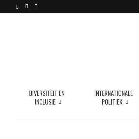
Skip
X-
YOUTUBE
INSTAGRAM
to
TWITTER
main
content
DIVERSITEIT EN
INTERNATIONALE
INCLUSIE
POLITIEK