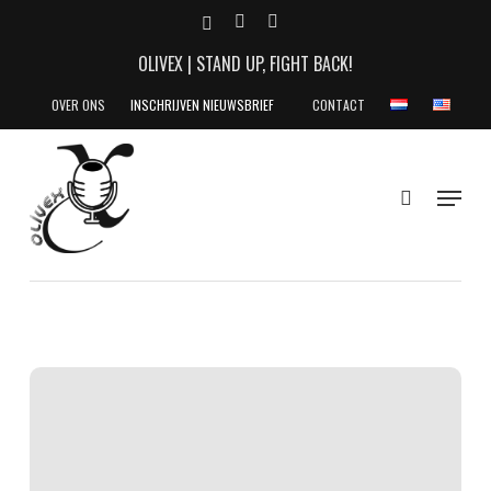
Skip
X-
YOUTUBE
INSTAGRAM
to
TWITTER
OLIVEX | STAND UP, FIGHT BACK!
main
content
OVER ONS
INSCHRIJVEN NIEUWSBRIEF
CONTACT
search
Menu