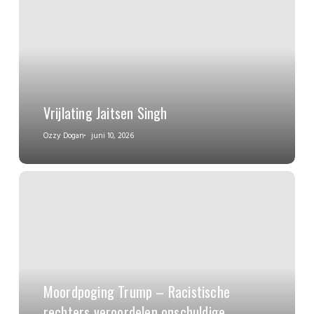
Vrijlating Jaitsen Singh
Ozzy Dogan
juni 10, 2026
Moordpoging Trump – Racistische
rechters veroordelen onschuldige,