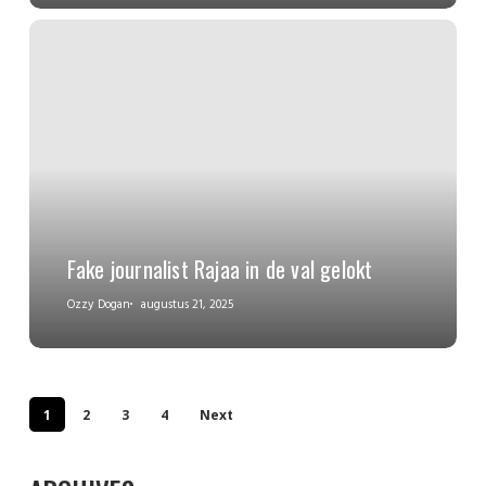
Fake journalist Rajaa in de val gelokt
Ozzy Dogan
augustus 21, 2025
1
2
3
4
Next